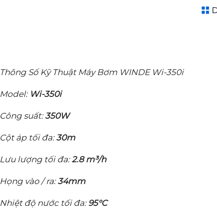
D
Thông Số Kỹ Thuật Máy Bơm WINDE Wi-350i
Model:
Wi-350i
Công suất:
350W
Cột áp tối đa:
30m
Lưu lượng tối đa:
2.8 m³/h
Họng vào / ra:
34mm
Nhiệt độ nước tối đa:
95°C