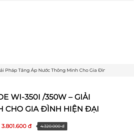
ải Pháp Tăng Áp Nước Thông Minh Cho Gia Đình Hiện Đại
 WI-350I /350W – GIẢI
 CHO GIA ĐÌNH HIỆN ĐẠI
3.801.600 đ
4.320.000 đ