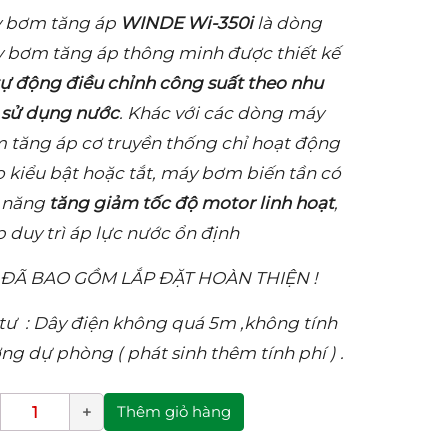
 bơm tăng áp
WINDE Wi-350i
là dòng
 bơm tăng áp thông minh được thiết kế
tự động điều chỉnh công suất theo nhu
 sử dụng nước
. Khác với các dòng máy
 tăng áp cơ truyền thống chỉ hoạt động
o kiểu bật hoặc tắt, máy bơm biến tần có
 năng
tăng giảm tốc độ motor linh hoạt
,
p duy trì áp lực nước ổn định
 ĐÃ BAO GỒM LẮP ĐẶT HOÀN THIỆN !
 tư : Dây điện không quá 5m ,không tính
ng dự phòng ( phát sinh thêm tính phí ) .
Thêm giỏ hàng