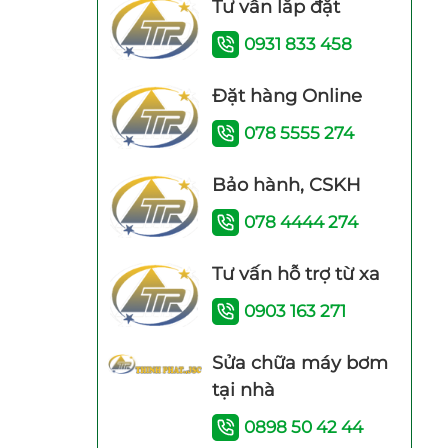
Tư vấn lắp đặt
0931 833 458
Đặt hàng Online
Máy bơm tăng áp
Máy bơm tăng áp
078 5555 274
mini 24V WI IB-
Shimge PW 250F
24V (100W)
(250W)
Bảo hành, CSKH
078 4444 274
Tư vấn hỗ trợ từ xa
0903 163 271
Rơ le điện tử
Máy Năng Lượng
Adelino PS-01B Rơ
Mặt Trời Bình
Sửa chữa máy bơm
le thông minh cho
Minh 120 Lít bảo
tại nhà
máy bơm
hành 4 năm
0898 50 42 44