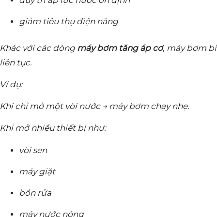
duy trì áp lực nước ổn định
giảm tiêu thụ điện năng
Khác với các dòng
máy bơm tăng áp cơ
, máy bơm bi
liên tục.
Ví dụ:
Khi chỉ mở một vòi nước → máy bơm chạy nhẹ.
Khi mở nhiều thiết bị như:
vòi sen
máy giặt
bồn rửa
máy nước nóng