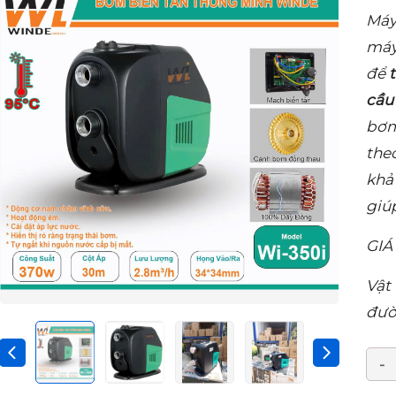
Máy
máy
để
cầu
bơm
the
khả
giú
GIÁ
Vật
đườ