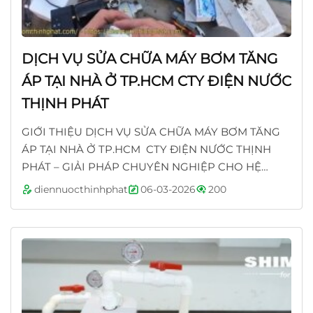
DỊCH VỤ SỬA CHỮA MÁY BƠM TĂNG
ÁP TẠI NHÀ Ở TP.HCM CTY ĐIỆN NƯỚC
THỊNH PHÁT
GIỚI THIỆU DỊCH VỤ SỬA CHỮA MÁY BƠM TĂNG
ÁP TẠI NHÀ Ở TP.HCM CTY ĐIỆN NƯỚC THỊNH
PHÁT – GIẢI PHÁP CHUYÊN NGHIỆP CHO HỆ
THỐNG CẤP NƯỚC GIA ĐÌNH 1. Tổng quan về nhu
diennuocthinhphat
06-03-2026
200
cầu sửa máy bơm...