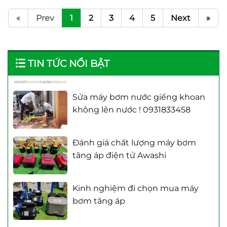
cục bị yếu không lên bồn được
0903163271
«
Prev
1
2
3
4
5
Next
»
Lắp đặt máy bơm tăng áp điện tử
Shimge 250W – Bơm tăng áp
TIN TỨC NỔI BẬT
Sửa máy bơm nước giếng khoan
không lên nước ! 0931833458
Đánh giá chất lượng máy bơm
tăng áp điện tử Awashi
Kinh nghiệm đi chọn mua máy
bơm tăng áp
Giải pháp khi nguồn nước thủy