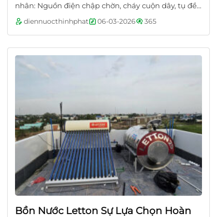
nhân: Nguồn điện chập chờn, cháy cuộn dây, tụ đề
hỏng, rơ-le áp lực bị kẹt Cách xử lý:...
diennuocthinhphat
06-03-2026
365
Bồn Nước Letton Sự Lựa Chọn Hoàn