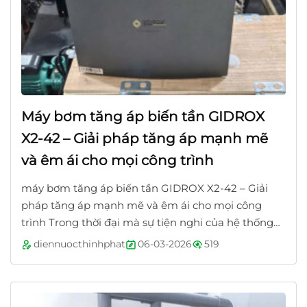
Máy bơm tăng áp biến tần GIDROX
X2-42 – Giải pháp tăng áp mạnh mẽ
và êm ái cho mọi công trình
máy bơm tăng áp biến tần GIDROX X2-42 – Giải
pháp tăng áp mạnh mẽ và êm ái cho mọi công
trình Trong thời đại mà sự tiện nghi của hệ thống
nước sinh hoạt ngày càng được chú trọng, việc...
diennuocthinhphat
06-03-2026
519