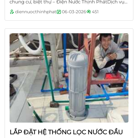
chung cư, biệt thự – Điện Nước Thịnh PhátDịch vụ
lắp đặt máy bơm tăng áp cho nhà...
diennuocthinhphat
06-03-2026
451
LẮP ĐẶT HỆ THỐNG LỌC NƯỚC ĐẦU