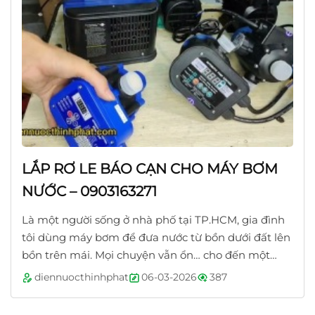
LẮP RƠ LE BÁO CẠN CHO MÁY BƠM
NƯỚC – 0903163271
Là một người sống ở nhà phố tại TP.HCM, gia đình
tôi dùng máy bơm để đưa nước từ bồn dưới đất lên
bồn trên mái. Mọi chuyện vẫn ổn… cho đến một
ngày tôi nghe tiếng máy bơm chạy...
diennuocthinhphat
06-03-2026
387