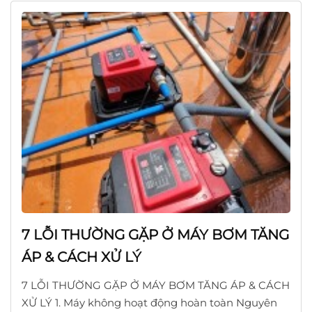
7 LỖI THƯỜNG GẶP Ở MÁY BƠM TĂNG
ÁP & CÁCH XỬ LÝ
7 LỖI THƯỜNG GẶP Ở MÁY BƠM TĂNG ÁP & CÁCH
XỬ LÝ 1. Máy không hoạt động hoàn toàn Nguyên