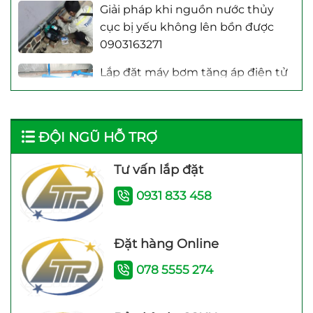
cục bị yếu không lên bồn được
0903163271
Lắp đặt máy bơm tăng áp điện tử
Shimge 250W – Bơm tăng áp
Sửa máy bơm nước giếng khoan
không lên nước ! 0931833458
ĐỘI NGŨ HỖ TRỢ
Tư vấn lắp đặt
Đánh giá chất lượng máy bơm
tăng áp điện tử Awashi
0931 833 458
Kinh nghiệm đi chọn mua máy
Đặt hàng Online
bơm tăng áp
078 5555 274