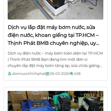
Dịch vụ lắp đặt máy bơm nước, sửa
điện nước, khoan giếng tại TP.HCM –
Thịnh Phát BMB chuyên nghiệp, uy
tín, giá tốt
Dịch vụ điện nước – máy bơm toàn diện tại TP.HCM
| Thịnh Phát BMB Bạn đang tìm một đơn vị
chuyên lắp đặt máy bơm tăng áp, sửa chữa giếng
khoan, khoan giếng gia đình, hay cần dò...
diennuocthinhphat
06-03-2026
408