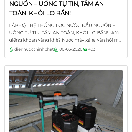
NGUỒN – UỐNG TỰ TIN, TẮM AN
TOÀN, KHỎI LO BẨN!
LẮP ĐẶT HỆ THỐNG LỌC NƯỚC ĐẦU NGUỒN –
UỐNG TỰ TIN, TẮM AN TOÀN, KHỎI LO BẨN! Nước
giếng khoan vàng khè? Nước máy xả ra vẫn hôi mùi
clo? Con tắm xong nổi mẩn, bà nội rửa rau mà...
diennuocthinhphat
06-03-2026
403