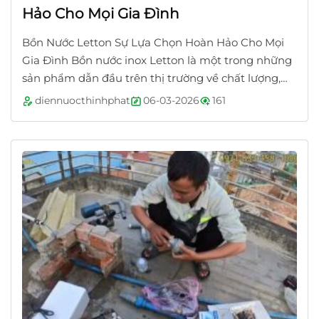
Hảo Cho Mọi Gia Đình
Bồn Nước Letton Sự Lựa Chọn Hoàn Hảo Cho Mọi
Gia Đình Bồn nước inox Letton là một trong những
sản phẩm dẫn đầu trên thị trường về chất lượng,
thiết kế và độ bền. Với cam kết từ...
diennuocthinhphat
06-03-2026
161