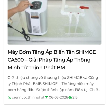
Máy Bơm Tăng Áp Biến Tần SHIMGE
CA600 – Giải Pháp Tăng Áp Thông
Minh Từ Thịnh Phát BM
Giới thiệu chung về thương hiệu SHIMGE và Công
ty Thịnh Phát BMB SHIMGE – Thương hiệu máy
bơm hàng đầu: Được thành lập năm 1984 tại Chiết
Giang, Trung Quốc – trung tâm của ngành công...
diennuocthinhphat
06-03-2026
215
Giải pháp khi nguồn nước thủy