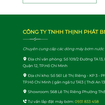
Máy bơm tăng áp
Máy bơm tăng áp
mini 24V WI IB-
Shimge PW 250F
24V (100W)
(250W)
CÔNG TY TNHH THỊNH PHÁT 
Chuyên cung cấp các dòng máy bơm nước g
Rơ le điện tử
Máy Năng Lượng
Địa chỉ văn phòng:
Số 109/2 Đường TA 13, 
Adelino PS-01B Rơ
Mặt Trời Bình
Quận 12, TP.Hồ Chí Minh
le thông minh cho
Minh 120 Lít bảo
máy bơm
hành 4 năm
Địa chỉ kho:
Số 561 Lê Thị Riêng - KP 3 - 
TP.Hồ Chí Minh ( gần ngã tư TA13 ( Thới An 13
Showroom:
568 Lê Thị Riêng Phường Thớ
Tư vấn lắp đặt máy bơm:
0931 833 458