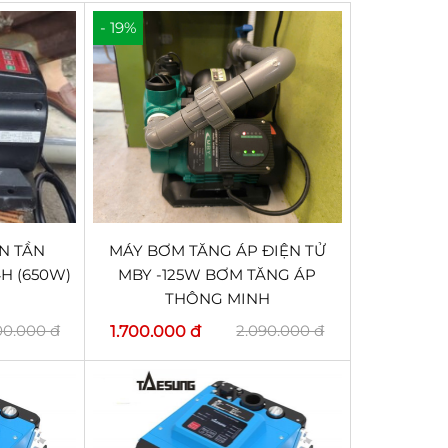
- 19%
N TẦN
MÁY BƠM TĂNG ÁP ĐIỆN TỬ
H (650W)
MBY -125W BƠM TĂNG ÁP
THÔNG MINH
00.000 đ
2.090.000 đ
1.700.000 đ