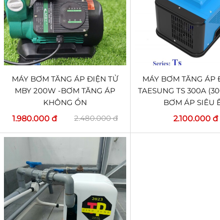
MÁY BƠM TĂNG ÁP ĐIỆN TỬ
MÁY BƠM TĂNG ÁP 
MBY 200W -BƠM TĂNG ÁP
TAESUNG TS 300A (3
KHÔNG ỒN
BƠM ÁP SIÊU 
2.480.000 đ
1.980.000 đ
2.100.000 đ