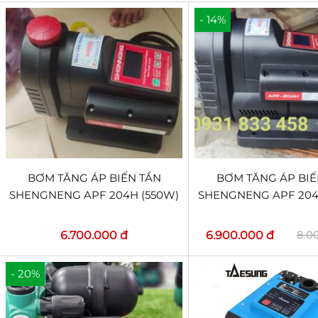
- 14%
BƠM TĂNG ÁP BIẾN TẦN
BƠM TĂNG ÁP BIẾ
SHENGNENG APF 204H (550W)
SHENGNENG APF 204
8.0
6.700.000 đ
6.900.000 đ
- 20%