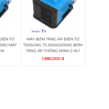
ĐIỆN TỬ
MÁY BƠM TĂNG ÁP ĐIỆN TỬ
00W) MÁY
TEASUNG TS 200A/(200W) BƠM
ÊM
TĂNG ÁP THÔNG MINH 2 IN 1
1.980.000 đ