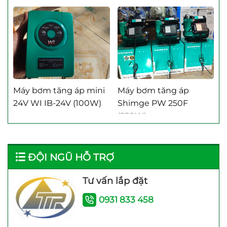
Máy Bơm Tăng Áp Techrumi
Máy Bơm Tăng Áp Taesung
Máy bơm tăng áp mini
Máy bơm tăng áp
24V WI IB-24V (100W)
Shimge PW 250F
(250W)
ĐỘI NGŨ HỖ TRỢ
Tư vấn lắp đặt
0931 833 458
Rơ le điện tử Adelino
Máy Năng Lượng Mặt
PS-01B Rơ le thông
Trời Bình Minh 120 Lít