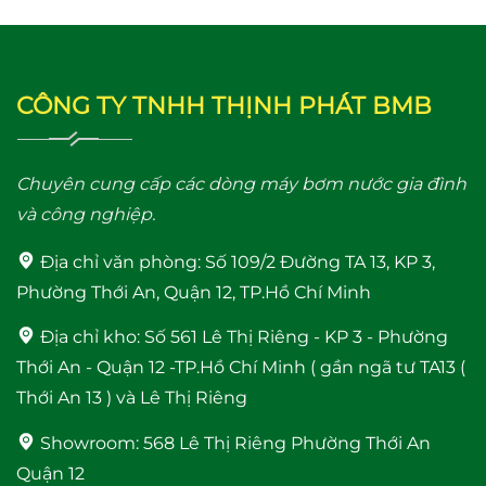
Máy bơm tăng áp điện
Máy bơm tăng áp JLm
tử TITANPRO 200A –
200A (200w) Bảo hành
200W Bảo hành 26
24 Tháng
CÔNG TY TNHH THỊNH PHÁT BMB
Tháng
Chuyên cung cấp các dòng máy bơm nước gia đình
và công nghiệp.
Địa chỉ văn phòng:
Số 109/2 Đường TA 13, KP 3,
Phường Thới An, Quận 12, TP.Hồ Chí Minh
Máy bơm tăng áp mini
Máy bơm tăng áp
24V WI IB-24V (100W)
Shimge PW 250F
Địa chỉ kho:
Số 561 Lê Thị Riêng - KP 3 - Phường
(250W)
Thới An - Quận 12 -TP.Hồ Chí Minh ( gần ngã tư TA13 (
Thới An 13 ) và Lê Thị Riêng
Showroom:
568 Lê Thị Riêng Phường Thới An
Quận 12