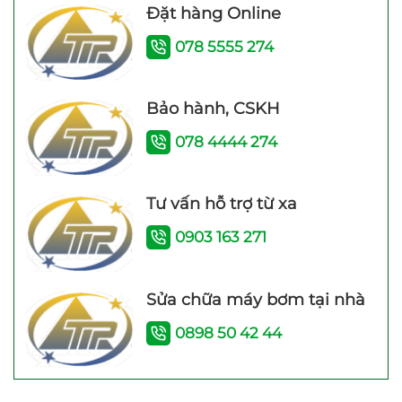
Đặt hàng Online
minh cho máy bơm
bảo hành 4 năm
078 5555 274
Bảo hành, CSKH
078 4444 274
Máy bơm nước trợ lực
Tư vấn hỗ trợ từ xa
đẩy cao Samico 200w
0903 163 271
tốt nhất hiện nay
Sửa chữa máy bơm tại nhà
0898 50 42 44