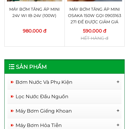
MÁY BƠM TĂNG ÁP MINI
MÁY BƠM TĂNG ÁP MINI
24V WI IB-24V (100W)
OSAKA 150W GỌI 0903163
271 ĐỂ ĐƯỢC GIẢM GIÁ
980.000 đ
590.000 đ
HẾT HÀNG đ
SẢN PHẨM
Bơm Nước Và Phụ Kiện
Rơ Le Thông Minh
Lọc Nước Đầu Nguồn
Máy Bơm Giếng Khoan
Máy Bơm 1 Đầu Inox
Máy Bơm Hỏa Tiễn