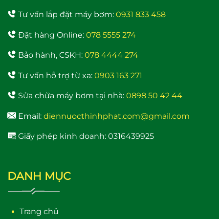
Tư vấn lắp đặt máy bơm:
0931 833 458
Đặt hàng Online:
078 5555 274
Rơ le điện tử Adelino
Máy Năng Lượng Mặt
PS-01B Rơ le thông
Trời Bình Minh 120 Lít
Bảo hành, CSKH:
078 4444 274
minh cho máy bơm
bảo hành 4 năm
Tư vấn hỗ trợ từ xa:
0903 163 271
Sửa chữa máy bơm tại nhà:
0898 50 42 44
Email:
diennuocthinhphat.com@gmail.com
Giấy phép kinh doanh: 0316439925
Máy bơm nước trợ lực
đẩy cao Samico 200w
DANH MỤC
tốt nhất hiện nay
Trang chủ