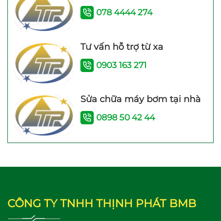
078 4444 274
Tư vấn hỗ trợ từ xa
Máy bơm tăng áp điện
Máy bơm tăng áp JLm
0903 163 271
tử TITANPRO 200A –
200A (200w) Bảo hành
200W Bảo hành 26
24 Tháng
Tháng
Sửa chữa máy bơm tại nhà
0898 50 42 44
Máy bơm tăng áp mini
Máy bơm tăng áp
24V WI IB-24V (100W)
Shimge PW 250F
CÔNG TY TNHH THỊNH PHÁT BMB
(250W)