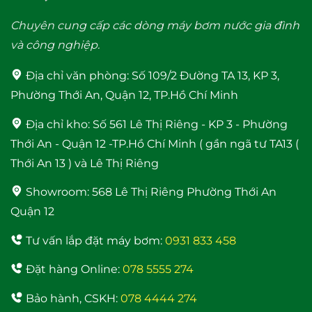
Chuyên cung cấp các dòng máy bơm nước gia đình
và công nghiệp.
Địa chỉ văn phòng:
Số 109/2 Đường TA 13, KP 3,
Phường Thới An, Quận 12, TP.Hồ Chí Minh
Rơ le điện tử Adelino
Máy Năng Lượng Mặt
Địa chỉ kho:
Số 561 Lê Thị Riêng - KP 3 - Phường
PS-01B Rơ le thông
Trời Bình Minh 120 Lít
Thới An - Quận 12 -TP.Hồ Chí Minh ( gần ngã tư TA13 (
minh cho máy bơm
bảo hành 4 năm
Thới An 13 ) và Lê Thị Riêng
Showroom:
568 Lê Thị Riêng Phường Thới An
Quận 12
Tư vấn lắp đặt máy bơm:
0931 833 458
Đặt hàng Online:
078 5555 274
Máy bơm nước trợ lực
Bảo hành, CSKH:
078 4444 274