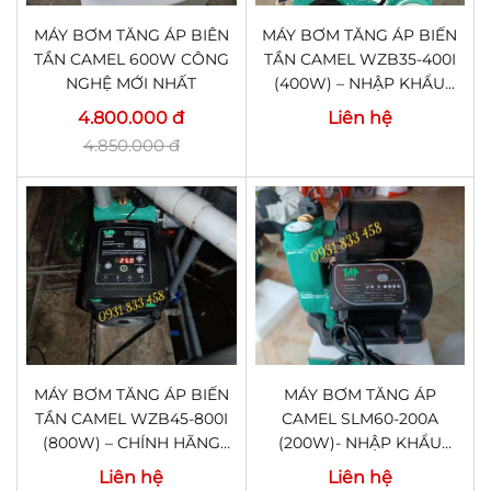
MÁY BƠM TĂNG ÁP BIÊN
MÁY BƠM TĂNG ÁP BIẾN
TẦN CAMEL 600W CÔNG
TẦN CAMEL WZB35-400I
NGHỆ MỚI NHẤT
(400W) – NHẬP KHẨU
JAPAN HÀNG CHÍNH
4.800.000 đ
Liên hệ
HÃNG
4.850.000 đ
MÁY BƠM TĂNG ÁP BIẾN
MÁY BƠM TĂNG ÁP
TẦN CAMEL WZB45-800I
CAMEL SLM60-200A
(800W) – CHÍNH HÃNG
(200W)- NHẬP KHẨU
NHẬP KHẨU JAPAN
JAPAN
Liên hệ
Liên hệ