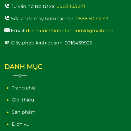
đẩy cao Samico 200w
Tư vấn hỗ trợ từ xa:
0903 163 271
tốt nhất hiện nay
Sửa chữa máy bơm tại nhà:
0898 50 42 44
Email:
diennuocthinhphat.com@gmail.com
Giấy phép kinh doanh: 0316439925
DANH MỤC
Trang chủ
Giới thiệu
Sản phẩm
Dịch vụ