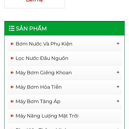
SẢN PHẨM
Bơm Nước Và Phụ Kiện
Rơ Le Thông Minh
Lọc Nước Đầu Nguồn
Máy Bơm Giếng Khoan
Máy Bơm 1 Đầu Inox
Máy Bơm Hỏa Tiễn
Máy Bơm Đầu Kép Inox 304
Máy Bơm Hỏa Tiễn 2inch
Máy Bơm Tăng Áp
Máy Bơm Hai Đầu
Máy Bơm Hỏa Tiễn 3inch
Máy Bơm Inox 304
Máy Bơm Tăng Áp WIDE
Máy Năng Lượng Mặt Trời
Máy Bơm Hỏa Tiễn 4inch
Bơm Tăng Áp Camel
Máy Bơm Hỏa Tiễn 6inch