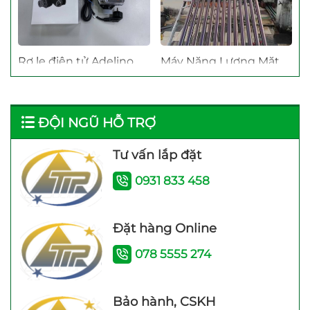
Rơ le điện tử Adelino
Máy Năng Lượng Mặt
PS-01B Rơ le thông
Trời Bình Minh 120 Lít
minh cho máy bơm
bảo hành 4 năm
ĐỘI NGŨ HỖ TRỢ
Tư vấn lắp đặt
0931 833 458
Máy bơm nước trợ lực
Đặt hàng Online
đẩy cao Samico 200w
078 5555 274
tốt nhất hiện nay
Bảo hành, CSKH