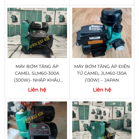
MÁY BƠM TĂNG ÁP
MÁY BƠM TĂNG ÁP ĐIỆN
CAMEL SLM60-300A
TỬ CAMEL JLM60-130A
(300W)- NHẬP KHẨU
(130W) – JAPAN
JAPAN
Liên hệ
Liên hệ