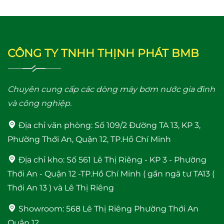
Máy bơm tăng áp mini
Máy bơm tăng áp
24V WI IB-24V (100W)
Shimge PW 250F
(250W)
CÔNG TY TNHH THỊNH PHÁT BMB
Chuyên cung cấp các dòng máy bơm nước gia đình
và công nghiệp.
Địa chỉ văn phòng:
Số 109/2 Đường TA 13, KP 3,
Phường Thới An, Quận 12, TP.Hồ Chí Minh
Rơ le điện tử Adelino
Máy Năng Lượng Mặt
Địa chỉ kho:
Số 561 Lê Thị Riêng - KP 3 - Phường
PS-01B Rơ le thông
Trời Bình Minh 120 Lít
minh cho máy bơm
bảo hành 4 năm
Thới An - Quận 12 -TP.Hồ Chí Minh ( gần ngã tư TA13 (
Thới An 13 ) và Lê Thị Riêng
Showroom:
568 Lê Thị Riêng Phường Thới An
Quận 12