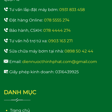
Tư vấn lắp đặt máy bơm:
0931 833 458
Đặt hàng Online:
078 5555 274
Máy bơm nước trợ lực
Bảo hành, CSKH:
078 4444 274
đẩy cao Samico 200w
tốt nhất hiện nay
Tư vấn hỗ trợ từ xa:
0903 163 271
Sửa chữa máy bơm tại nhà:
0898 50 42 44
Email:
diennuocthinhphat.com@gmail.com
Giấy phép kinh doanh: 0316439925
DANH MỤC
Trang chủ