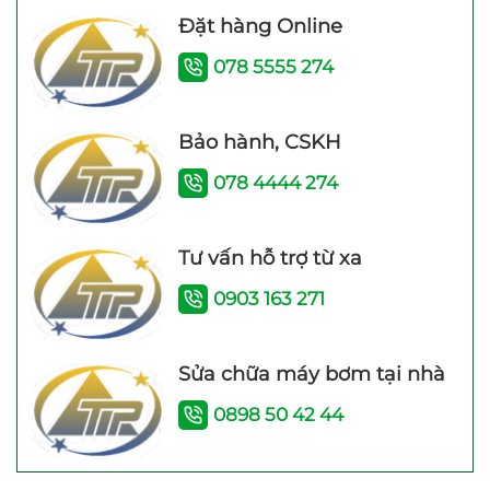
đẩy cao Samico 200w
Đặt hàng Online
tốt nhất hiện nay
078 5555 274
Bảo hành, CSKH
078 4444 274
Tư vấn hỗ trợ từ xa
Máy bơm tăng áp điện
Máy bơm tăng áp JLm
tử TITANPRO 200A –
200A (200w) Bảo hành
0903 163 271
200W Bảo hành 26
24 Tháng
Tháng
Sửa chữa máy bơm tại nhà
0898 50 42 44