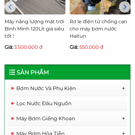
Máy năng lượng mặt trời
Rơ le điện tử chống cạn
Bình Minh 120Lít giá siêu
cho máy bơm nước
tốt !
Haitun
Giá:
3.500.000 đ
Giá:
550.000 đ
SẢN PHẨM
Bơm Nước Và Phụ Kiện
Rơ Le Thông Minh
Lọc Nước Đầu Nguồn
Máy Bơm Giếng Khoan
Máy Bơm 1 Đầu Inox
Máy Bơm Hỏa Tiễn