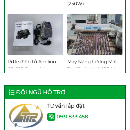
Máy Bơm Tăng Áp Techrumi
Máy Bơm Tăng Áp Taesung
Rơ le điện tử Adelino
Máy Năng Lượng Mặt
PS-01B Rơ le thông
Trời Bình Minh 120 Lít
minh cho máy bơm
bảo hành 4 năm
ĐỘI NGŨ HỖ TRỢ
Tư vấn lắp đặt
0931 833 458
Máy bơm nước trợ lực