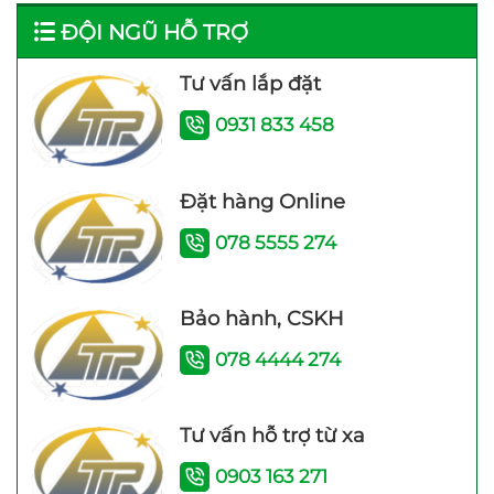
Rơ le điện tử Adelino
Máy Năng Lượng Mặt
ĐỘI NGŨ HỖ TRỢ
PS-01B Rơ le thông
Trời Bình Minh 120 Lít
minh cho máy bơm
bảo hành 4 năm
Tư vấn lắp đặt
0931 833 458
Đặt hàng Online
078 5555 274
Máy bơm nước trợ lực
Bảo hành, CSKH
đẩy cao Samico 200w
tốt nhất hiện nay
078 4444 274
Tư vấn hỗ trợ từ xa
0903 163 271