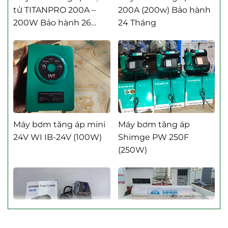
Máy Bơm Tăng Áp GIDROX
200W Bảo hành 26
24 Tháng
Rơ Le Thông Minh Taesung
Tháng
Máy Bơm Tăng Áp Mini
Máy Bơm Tăng Áp Rheken
Máy Bơm Tăng Áp Samico
Máy Bơm Tăng Áp Shimge
Máy Bơm Tăng Áp Techrumi
Máy Bơm Tăng Áp Taesung
Máy bơm tăng áp mini
Máy bơm tăng áp
24V WI IB-24V (100W)
Shimge PW 250F
(250W)