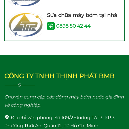
Sửa chữa máy bơm tại nhà
Máy bơm tăng áp điện
Máy bơm tăng áp JLm
0898 50 42 44
tử TITANPRO 200A –
200A (200w) Bảo hành
200W Bảo hành 26
24 Tháng
Tháng
CÔNG TY TNHH THỊNH PHÁT BMB
Máy bơm tăng áp mini
Máy bơm tăng áp
Chuyên cung cấp các dòng máy bơm nước gia đình
24V WI IB-24V (100W)
Shimge PW 250F
và công nghiệp.
(250W)
Địa chỉ văn phòng:
Số 109/2 Đường TA 13, KP 3,
Phường Thới An, Quận 12, TP.Hồ Chí Minh