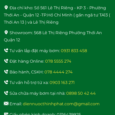
Địa chỉ kho:
Số 561 Lê Thị Riêng - KP 3 - Phường
Thới An - Quận 12 -TP.Hồ Chí Minh ( gần ngã tư TA13 (
Thới An 13 ) và Lê Thị Riêng
Rơ le điện tử Adelino
Máy Năng Lượng Mặt
Showroom:
568 Lê Thị Riêng Phường Thới An
PS-01B Rơ le thông
Trời Bình Minh 120 Lít
Quận 12
minh cho máy bơm
bảo hành 4 năm
Tư vấn lắp đặt máy bơm:
0931 833 458
Đặt hàng Online:
078 5555 274
Bảo hành, CSKH:
078 4444 274
Tư vấn hỗ trợ từ xa:
0903 163 271
Sửa chữa máy bơm tại nhà:
0898 50 42 44
Máy bơm nước trợ lực
đẩy cao Samico 200w
Email:
diennuocthinhphat.com@gmail.com
tốt nhất hiện nay
Giấy phép kinh doanh: 0316439925