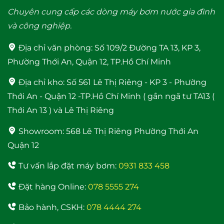
Rơ le điện tử Adelino
Máy Năng Lượng Mặt
Chuyên cung cấp các dòng máy bơm nước gia đình
PS-01B Rơ le thông
Trời Bình Minh 120 Lít
và công nghiệp.
minh cho máy bơm
bảo hành 4 năm
Địa chỉ văn phòng:
Số 109/2 Đường TA 13, KP 3,
Phường Thới An, Quận 12, TP.Hồ Chí Minh
Địa chỉ kho:
Số 561 Lê Thị Riêng - KP 3 - Phường
Thới An - Quận 12 -TP.Hồ Chí Minh ( gần ngã tư TA13 (
Thới An 13 ) và Lê Thị Riêng
Showroom:
568 Lê Thị Riêng Phường Thới An
Máy bơm nước trợ lực
Quận 12
đẩy cao Samico 200w
tốt nhất hiện nay
Tư vấn lắp đặt máy bơm:
0931 833 458
Đặt hàng Online:
078 5555 274
Bảo hành, CSKH:
078 4444 274