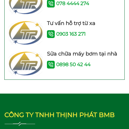
078 4444 274
200W Bảo hành 26
24 Tháng
Tháng
Tư vấn hỗ trợ từ xa
0903 163 271
Sửa chữa máy bơm tại nhà
Máy bơm tăng áp mini
Máy bơm tăng áp
0898 50 42 44
24V WI IB-24V (100W)
Shimge PW 250F
(250W)
CÔNG TY TNHH THỊNH PHÁT BMB