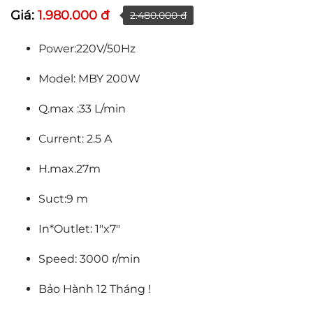
Giá:
1.980.000 đ
2.480.000 đ
Power:220V/50Hz
Model: MBY 200W
Q.max :33 L/min
Current: 2.5 A
H.max.27m
Suct:9 m
In*Outlet: 1″x7″
Speed: 3000 r/min
Bảo Hành 12 Tháng !