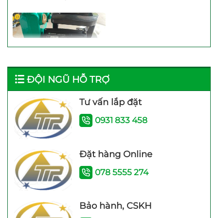
ĐỘI NGŨ HỖ TRỢ
Máy bơm nước trợ lực
đẩy cao Samico 200w
Tư vấn lắp đặt
tốt nhất hiện nay
0931 833 458
Đặt hàng Online
078 5555 274
Máy bơm tăng áp điện
Máy bơm tăng áp JLm
Bảo hành, CSKH
tử TITANPRO 200A –
200A (200w) Bảo hành