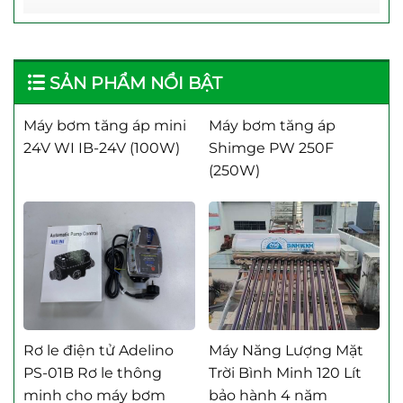
Máy Bơm Tăng Áp Awashi
Rơ Le Cao Cấp Techrumi
Máy Bơm Tăng Áp Biến Tần Shenneng
Rơ Le Chống Cạn HaiTun
SẢN PHẨM NỔI BẬT
Máy Bơm Tăng Áp CGO – Hiệu Quả Và
Rơ Le Cơ Pana
Máy bơm tăng áp mini
Máy bơm tăng áp
Đáng Tin Cậy
Rơ Le Thông Minh Awashi
24V WI IB-24V (100W)
Shimge PW 250F
Máy Bơm Tăng Áp GIDROX
Rơ Le Thông Minh Taesung
(250W)
Máy Bơm Tăng Áp Mini
Máy Bơm Tăng Áp Rheken
Máy Bơm Tăng Áp Samico
Máy Bơm Tăng Áp Shimge
Máy Bơm Tăng Áp Techrumi
Máy Bơm Tăng Áp Taesung
Rơ le điện tử Adelino
Máy Năng Lượng Mặt
PS-01B Rơ le thông
Trời Bình Minh 120 Lít
minh cho máy bơm
bảo hành 4 năm