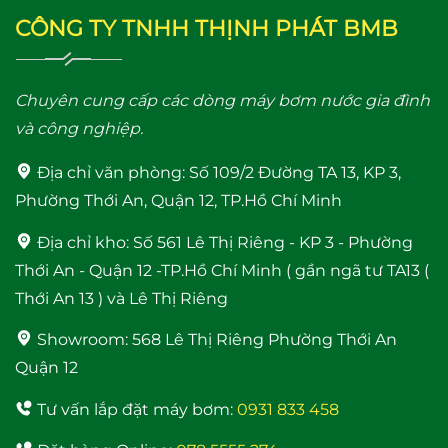
CÔNG TY TNHH THỊNH PHÁT BMB
Chuyên cung cấp các dòng máy bơm nước gia đình
và công nghiệp.
Địa chỉ văn phòng:
Số 109/2 Đường TA 13, KP 3,
Máy bơm nước trợ lực
Phường Thới An, Quận 12, TP.Hồ Chí Minh
đẩy cao Samico 200w
tốt nhất hiện nay
Địa chỉ kho:
Số 561 Lê Thị Riêng - KP 3 - Phường
Thới An - Quận 12 -TP.Hồ Chí Minh ( gần ngã tư TA13 (
Thới An 13 ) và Lê Thị Riêng
Showroom:
568 Lê Thị Riêng Phường Thới An
Quận 12
Tư vấn lắp đặt máy bơm:
0931 833 458