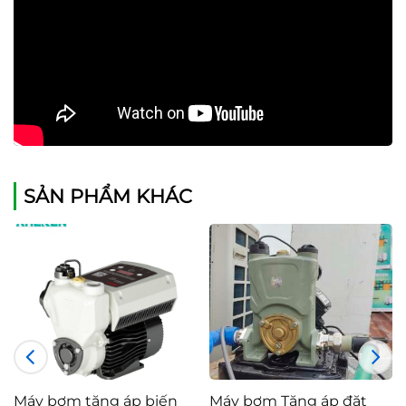
SẢN PHẨM KHÁC
áy bơm tăng áp biến
Máy bơm Tăng áp đặt
Máy