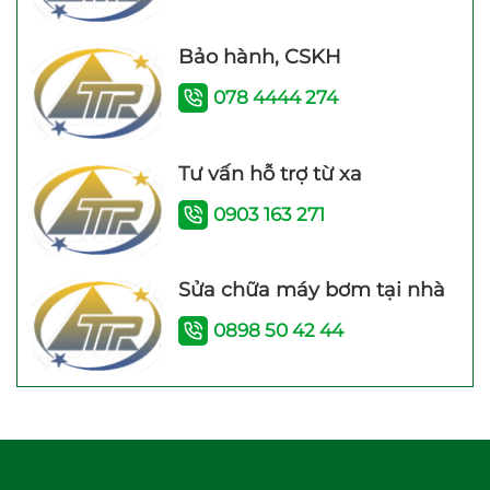
Bảo hành, CSKH
078 4444 274
Máy bơm tăng áp mini
Máy bơm tăng áp
Tư vấn hỗ trợ từ xa
24V WI IB-24V (100W)
Shimge PW 250F
(250W)
0903 163 271
Sửa chữa máy bơm tại nhà
0898 50 42 44
Rơ le điện tử Adelino
Máy Năng Lượng Mặt
PS-01B Rơ le thông
Trời Bình Minh 120 Lít
minh cho máy bơm
bảo hành 4 năm