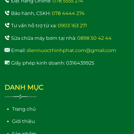
Đặt hàng Online:
078 5555 274
Bảo hành, CSKH:
078 4444 274
Tư vấn hỗ trợ từ xa:
0903 163 271
Sửa chữa máy bơm tại nhà:
0898 50 42 44
Email:
diennuocthinhphat.com@gmail.com
Giấy phép kinh doanh: 0316439925
DANH MỤC
Trang chủ
Giới thiệu
Sản phẩm