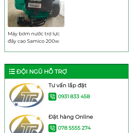
Máy bơm nước trợ lực
đẩy cao Samico 200w
tốt nhất hiện nay
ĐỘI NGŨ HỖ TRỢ
Tư vấn lắp đặt
0931 833 458
Máy bơm tăng áp điện
Máy bơm tăng áp JLm
tử TITANPRO 200A –
200A (200w) Bảo hành
200W Bảo hành 26
24 Tháng
Đặt hàng Online
Tháng
078 5555 274