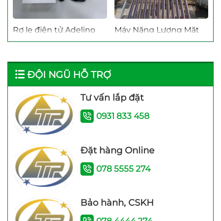
Rơ le điện tử Adelino
Máy Năng Lượng Mặt
PS-01B Rơ le thông
Trời Bình Minh 120 Lít
minh cho máy bơm
bảo hành 4 năm
ĐỘI NGŨ HỖ TRỢ
Tư vấn lắp đặt
0931 833 458
Máy bơm nước trợ lực
Đặt hàng Online
đẩy cao Samico 200w
078 5555 274
tốt nhất hiện nay
Bảo hành, CSKH
078 4444 274