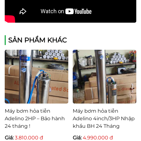
SẢN PHẨM KHÁC
Máy bơm hỏa tiễn
Máy bơm hỏa tiễn
Adelino 2HP – Bảo hành
Adelino 4inch/3HP Nhập
24 tháng !
khẩu BH 24 Tháng
Giá:
3.810.000 đ
Giá:
4.990.000 đ