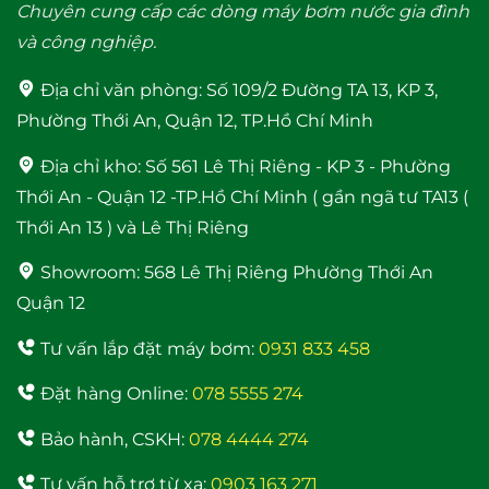
Chuyên cung cấp các dòng máy bơm nước gia đình
và công nghiệp.
Địa chỉ văn phòng:
Số 109/2 Đường TA 13, KP 3,
Phường Thới An, Quận 12, TP.Hồ Chí Minh
Rơ le điện tử Adelino
Máy Năng Lượng Mặt
Địa chỉ kho:
Số 561 Lê Thị Riêng - KP 3 - Phường
PS-01B Rơ le thông
Trời Bình Minh 120 Lít
Thới An - Quận 12 -TP.Hồ Chí Minh ( gần ngã tư TA13 (
minh cho máy bơm
bảo hành 4 năm
Thới An 13 ) và Lê Thị Riêng
Showroom:
568 Lê Thị Riêng Phường Thới An
Quận 12
Tư vấn lắp đặt máy bơm:
0931 833 458
Đặt hàng Online:
078 5555 274
Máy bơm nước trợ lực
Bảo hành, CSKH:
078 4444 274
đẩy cao Samico 200w
Tư vấn hỗ trợ từ xa:
0903 163 271
tốt nhất hiện nay