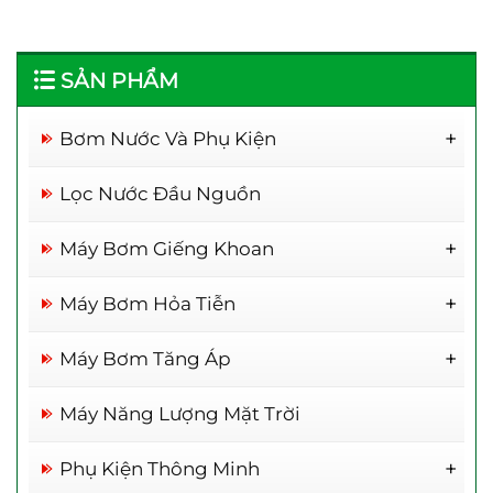
SẢN PHẨM
Bơm Nước Và Phụ Kiện
Rơ Le Thông Minh
Lọc Nước Đầu Nguồn
Máy Bơm Giếng Khoan
Máy Bơm 1 Đầu Inox
Máy Bơm Hỏa Tiễn
Máy Bơm Đầu Kép Inox 304
Máy Bơm Hỏa Tiễn 2inch
Máy Bơm Tăng Áp
Máy Bơm Hai Đầu
Máy Bơm Hỏa Tiễn 3inch
Máy Bơm Inox 304
Máy Bơm Tăng Áp WIDE
Máy Năng Lượng Mặt Trời
Máy Bơm Hỏa Tiễn 4inch
Bơm Tăng Áp Camel
Máy Bơm Hỏa Tiễn 6inch
Phụ Kiện Thông Minh
Máy Bơm Tăng Áp Adelino
Máy bơm tăng áp điện
Máy bơm tăng áp JLm