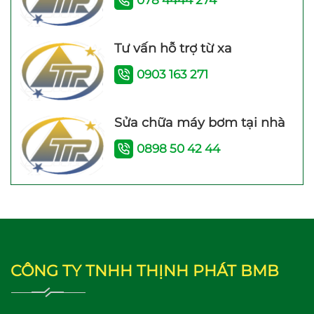
Tư vấn hỗ trợ từ xa
Máy bơm tăng áp điện
Máy bơm tăng áp JLm
0903 163 271
tử TITANPRO 200A –
200A (200w) Bảo hành
200W Bảo hành 26
24 Tháng
Tháng
Sửa chữa máy bơm tại nhà
0898 50 42 44
Máy bơm tăng áp mini
Máy bơm tăng áp
24V WI IB-24V (100W)
Shimge PW 250F
CÔNG TY TNHH THỊNH PHÁT BMB
(250W)