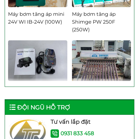
Máy Bơm Tăng Áp Shimge
Máy bơm tăng áp mini
Máy bơm tăng áp
24V WI IB-24V (100W)
Shimge PW 250F
Máy Bơm Tăng Áp Techrumi
(250W)
Máy Bơm Tăng Áp Taesung
Rơ le điện tử Adelino
Máy Năng Lượng Mặt
PS-01B Rơ le thông
Trời Bình Minh 120 Lít
minh cho máy bơm
bảo hành 4 năm
ĐỘI NGŨ HỖ TRỢ
Tư vấn lắp đặt
0931 833 458