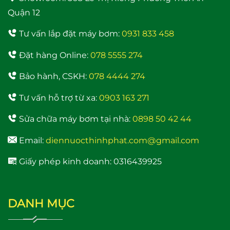
Quận 12
Tư vấn lắp đặt máy bơm:
0931 833 458
Đặt hàng Online:
078 5555 274
Bảo hành, CSKH:
078 4444 274
Máy bơm nước trợ lực
Tư vấn hỗ trợ từ xa:
0903 163 271
đẩy cao Samico 200w
tốt nhất hiện nay
Sửa chữa máy bơm tại nhà:
0898 50 42 44
Email:
diennuocthinhphat.com@gmail.com
Giấy phép kinh doanh: 0316439925
DANH MỤC