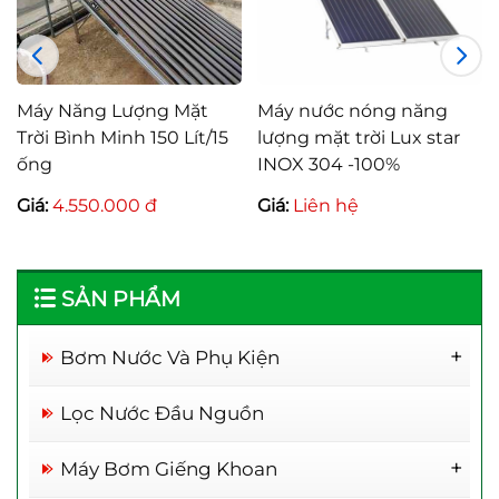
y Năng Lượng Mặt
Máy Năng Lượng Mặt
Máy 
i Bình Minh 120 Lít
Trời Bình Minh 150 Lít/15
lượng
o hành 4 năm
ống
INOX
:
3.800.000 đ
Giá:
4.550.000 đ
Giá:
L
SẢN PHẨM
Bơm Nước Và Phụ Kiện
Rơ Le Thông Minh
Lọc Nước Đầu Nguồn
Máy Bơm Giếng Khoan