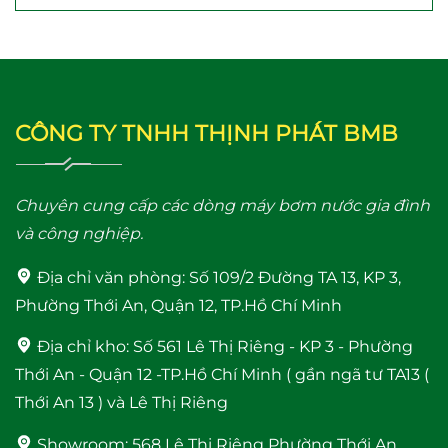
Máy bơm tăng áp mini
Máy bơm tăng áp
CÔNG TY TNHH THỊNH PHÁT BMB
24V WI IB-24V (100W)
Shimge PW 250F
(250W)
Chuyên cung cấp các dòng máy bơm nước gia đình
và công nghiệp.
Địa chỉ văn phòng:
Số 109/2 Đường TA 13, KP 3,
Phường Thới An, Quận 12, TP.Hồ Chí Minh
Địa chỉ kho:
Số 561 Lê Thị Riêng - KP 3 - Phường
Thới An - Quận 12 -TP.Hồ Chí Minh ( gần ngã tư TA13 (
Rơ le điện tử Adelino
Máy Năng Lượng Mặt
PS-01B Rơ le thông
Trời Bình Minh 120 Lít
Thới An 13 ) và Lê Thị Riêng
minh cho máy bơm
bảo hành 4 năm
Showroom:
568 Lê Thị Riêng Phường Thới An