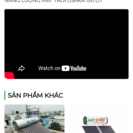
NĂNG LƯỢNG MẶT TRỜI OSAKA 150 LIT
SẢN PHẨM KHÁC