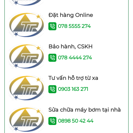
Đặt hàng Online
Máy bơm nước trợ lực
078 5555 274
đẩy cao Samico 200w
tốt nhất hiện nay
Bảo hành, CSKH
078 4444 274
Tư vấn hỗ trợ từ xa
0903 163 271
Máy bơm tăng áp điện
Máy bơm tăng áp JLm
tử TITANPRO 200A –
200A (200w) Bảo hành
Sửa chữa máy bơm tại nhà
200W Bảo hành 26
24 Tháng
Tháng
0898 50 42 44