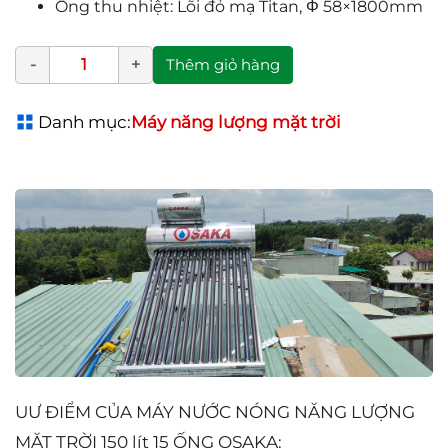
Ống thu nhiệt: Lõi đỏ mạ Titan, Φ 58×1800mm
Thêm giỏ hàng
Danh mục:
Máy năng lượng mặt trời
UƯ ĐIỂM CỦA MÁY NƯỚC NÓNG NĂNG LƯỢNG
MẶT TRỜI 150 lít 15 ỐNG OSAKA: